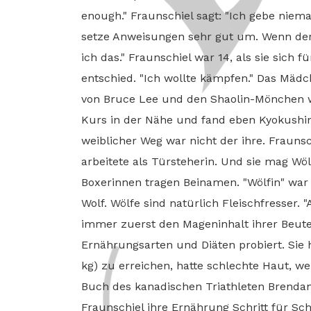
enough." Fraunschiel sagt: "Ich gebe niemal
setze Anweisungen sehr gut um. Wenn der T
ich das." Fraunschiel war 14, als sie sich
entschied. "Ich wollte kämpfen." Das Mäd
von Bruce Lee und den Shaolin-Mönchen w
Kurs in der Nähe und fand eben Kyokushin
weiblicher Weg war nicht der ihre. Fraunsc
arbeitete als Türsteherin. Und sie mag Wöl
Boxerinnen tragen Beinamen. "Wölfin" war
Wolf. Wölfe sind natürlich Fleischfresser.
immer zuerst den Mageninhalt ihrer Beute.
Ernährungsarten und Diäten probiert. Sie 
kg) zu erreichen, hatte schlechte Haut, we
Buch des kanadischen Triathleten Brendan 
Fraunschiel ihre Ernährung Schritt für Schri