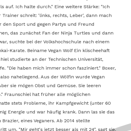
s auf. Ich halte durch." Eine weitere Stärke: "Ich
rainer schreit: 'links, rechts, Leber', dann mach
 für den Sport und gegen Partys und Freund
chen, das zunächst Fan der Ninja Turtles und dann
ar, suchte bei der Volkshochschule nach einem
kai-Karate. Beiname Vegan Wolf Ein klischeehaft
hiel studierte an der Technischen Universität,
fe. "Die haben mich immer schon fasziniert." Boxer,
 also naheliegend. Aus der Wölfin wurde Vegan
 "Aber sie mögen Obst und Gemüse. Sie leeren
" Fraunschiel hat früher alle möglichen
hatte stets Probleme, ihr Kampfgewicht (unter 60
nig Energie und war häufig krank. Dann las sie das
Brazier, eines Veganers. Ab 2014 stellte
tt um. "Mir geht's jetzt besser als mit 24", sagt sie.