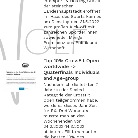
Intersport & Holding Graz in
der steirischen
Landeshauptstadt eröffnet.
Im Haus des Sports kam es
am Dienstag den 31.5.2022
zum großen Kick-off mit
zahlreichen Sportler:innen
sowie jeder Menge
Prominenz aus Politik und
Wirtschaft.
Top 10% CrossFit Open
worldwide ->
Quaterfinals Individuals
and Age-group
Nachdem ich die letzten 2
Jahre in der Scaled-
Kategorie der CrossFit
Open teilgenommen habe,
wurde es dieses Jahr Zeit
für RX. Drei Workouts
musste man an den
Wochenenden von
24.2.2022-14.3.2022
abliefern. Fällt man unter
die besten 10% des